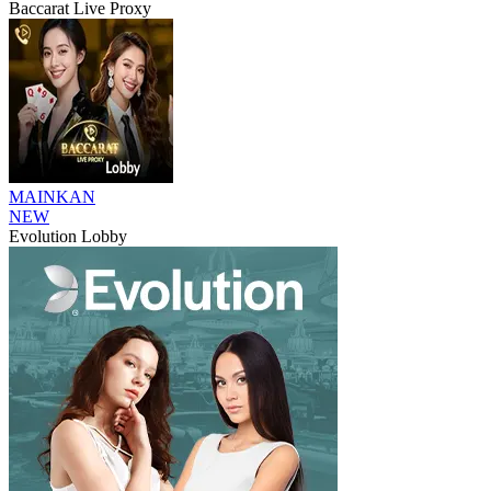
Baccarat Live Proxy
MAINKAN
NEW
Evolution Lobby