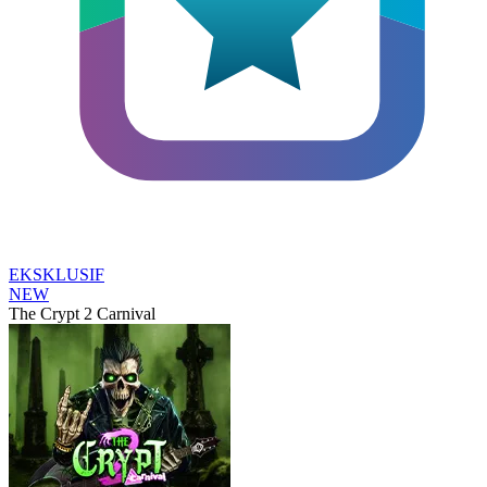
EKSKLUSIF
NEW
The Crypt 2 Carnival