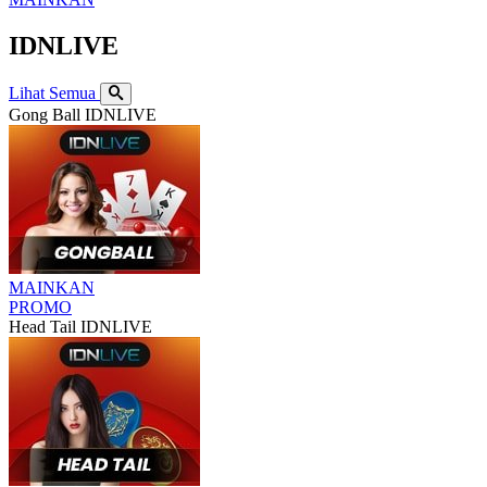
IDNLIVE
Lihat Semua
Gong Ball IDNLIVE
MAINKAN
PROMO
Head Tail IDNLIVE