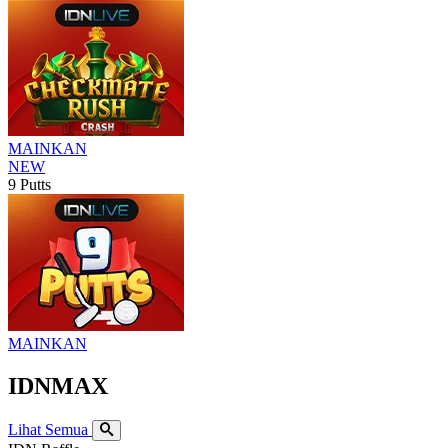
MAINKAN
NEW
9 Putts
MAINKAN
IDNMAX
Lihat Semua