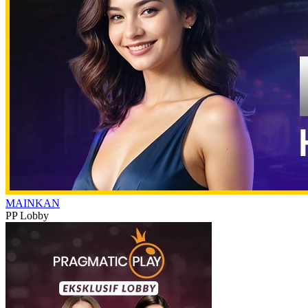
MAINKAN
PP Lobby