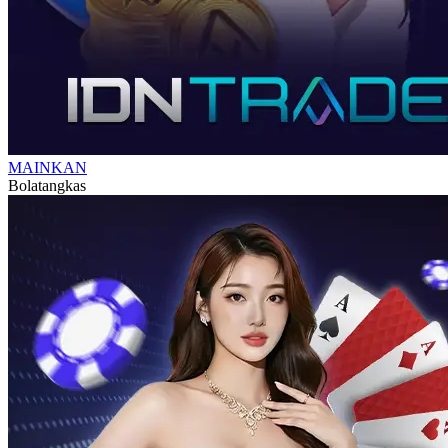
MAINKAN
Bolatangkas