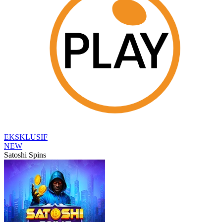
EKSKLUSIF
NEW
Satoshi Spins