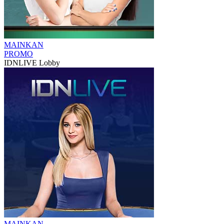
MAINKAN
PROMO
IDNLIVE Lobby
MAINKAN