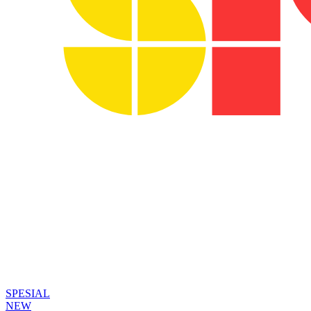
SPESIAL
NEW