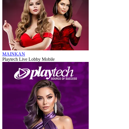
MAINKAN
Playtech Live Lobby Mobile