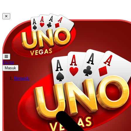
✕
Daftar
Masuk
Beranda