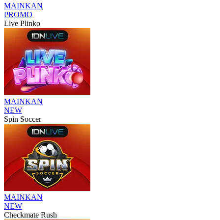
MAINKAN
PROMO
Live Plinko
MAINKAN
NEW
Spin Soccer
MAINKAN
NEW
Checkmate Rush