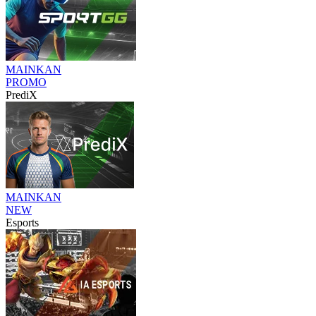
MAINKAN
PROMO
PrediX
MAINKAN
NEW
Esports