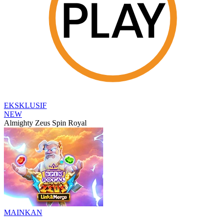
EKSKLUSIF
NEW
Almighty Zeus Spin Royal
MAINKAN