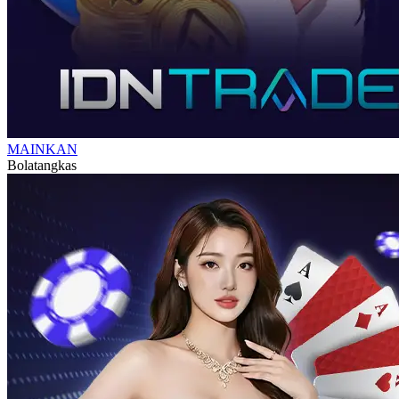
MAINKAN
Bolatangkas