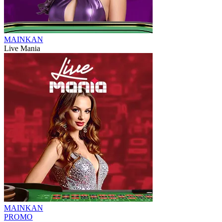
MAINKAN
Live Mania
MAINKAN
PROMO