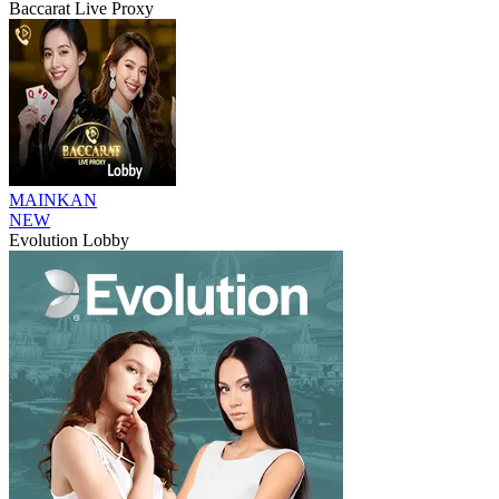
Baccarat Live Proxy
MAINKAN
NEW
Evolution Lobby