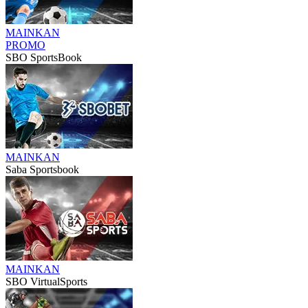
MAINKAN
PROMO
SBO SportsBook
MAINKAN
Saba Sportsbook
MAINKAN
SBO VirtualSports