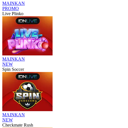
MAINKAN
PROMO
Live Plinko
MAINKAN
NEW
Spin Soccer
MAINKAN
NEW
Checkmate Rush