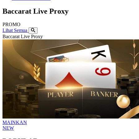
Baccarat Live Proxy
PROMO
Lihat Semua
Baccarat Live Proxy
MAINKAN
NEW