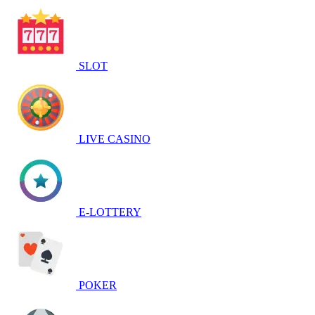
SLOT
LIVE CASINO
E-LOTTERY
POKER