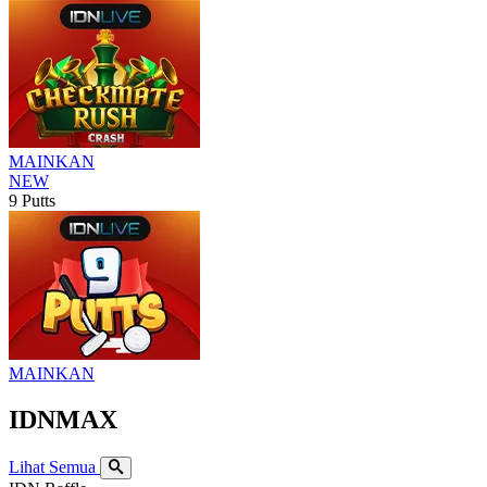
MAINKAN
NEW
9 Putts
MAINKAN
IDNMAX
Lihat Semua