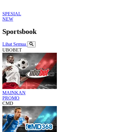
SPESIAL
NEW
Sportsbook
Lihat Semua
UBOBET
MAINKAN
PROMO
CMD