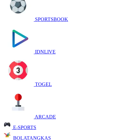
SPORTSBOOK
IDNLIVE
TOGEL
ARCADE
E-SPORTS
BOLATANGKAS