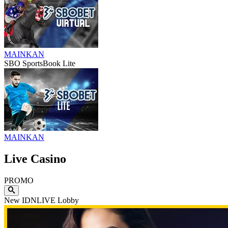
MAINKAN
SBO SportsBook Lite
MAINKAN
Live Casino
PROMO
New IDNLIVE Lobby