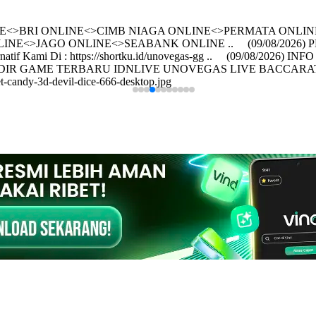
NE<>BRI ONLINE<>CIMB NIAGA ONLINE<>PERMATA ONL
NLINE<>JAGO ONLINE<>SEABANK ONLINE ..
(09/08/2026)
P
rnatif Kami Di : https://shortku.id/unovegas-gg ..
(09/08/2026)
INFO
DIR GAME TERBARU IDNLIVE UNOVEGAS LIVE BACCARA