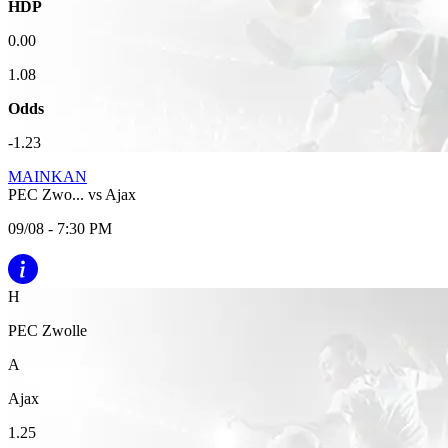
HDP
0.00
1.08
Odds
-1.23
MAINKAN
PEC Zwo... vs Ajax
09/08 - 7:30 PM
H
PEC Zwolle
A
Ajax
1.25