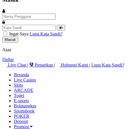
Ingat Saya
Lupa Kata Sandi?
Masuk
Atau
Daftar
Live Chat
|
Penarikan
|
Hubungi Kami
|
Lupa Kata Sandi?
Beranda
Live Casino
Slots
ARCADE
Togel
E-sports
Bolatangkas
Sportsbook
POKER
Deposit
Promosi