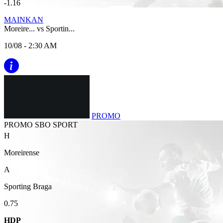
-1.16
MAINKAN
Moreire... vs Sportin...
10/08 - 2:30 AM
PROMO
PROMO SBO SPORT
H
Moreirense
A
Sporting Braga
0.75
HDP