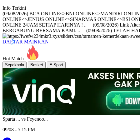
Info Terkini
(09/08/2026)
BCA ONLINE<>BNI ONLINE<>MANDIRI ONLI
ONLINE<>JENIUS ONLINE<>SINARMAS ONLINE<>BSI O
ONLINE 24JAM SETIAP HARINYA ! ..
(09/08/2026)
Link Alte
BERGABUNG BERSAMA KAMI. ..
(09/08/2026)
TELAH HA
DAFTAR
MAINKAN
Hot Match
Sepakbola
Basket
E-Sport
Sparta ... vs Feyenoo...
09/08 - 5:15 PM