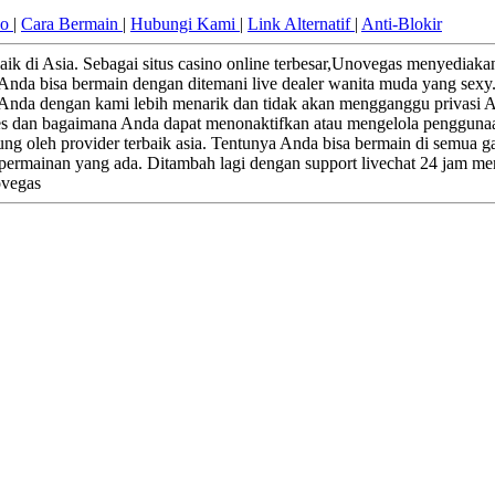
eo
|
Cara Bermain
|
Hubungi Kami
|
Link Alternatif
|
Anti-Blokir
baik di Asia. Sebagai situs casino online terbesar,Unovegas menyedia
 Anda bisa bermain dengan ditemani live dealer wanita muda yang sexy
da dengan kami lebih menarik dan tidak akan mengganggu privasi 
ies dan bagaimana Anda dapat menonaktifkan atau mengelola pengguna
ng oleh provider terbaik asia. Tentunya Anda bisa bermain di semua
ermainan yang ada. Ditambah lagi dengan support livechat 24 jam mem
ovegas