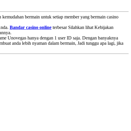
kan kemudahan bermain untuk setiap member yang bermain casino
.
Anda.
Bandar casino online
terbesar Silahkan lihat Kebijakan
annya.
 game Unovegas hanya dengan 1 user ID saja. Dengan banyaknya
buat anda lebih nyaman dalam bermain, Jadi tunggu apa lagi, jika