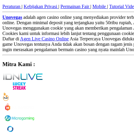
Peraturan
|
Kebijakan Privasi
|
Permainan Fair
|
Mobile
|
Tutorial Vid
Unovegas
adalah agen casino online yang menyediakan provider ter
online. Dengan minimal deposit yang terjangkau yaitu 50ribu rupiah,
Unovegas menggunakan cookie yang akan memberikan pengalaman An
Cookies kami untuk informasi lebih lanjut tentang penggunaan cook
Daftar di
Agen Live Casino Online
Asia Terpercaya Unovegas diduku
game Unovegas tentunya Anda tidak akan bosan dengan ragam jenis p
ingin merasakan pengalaman bermain casino yang nyata mainlah Un
Mitra Kami :