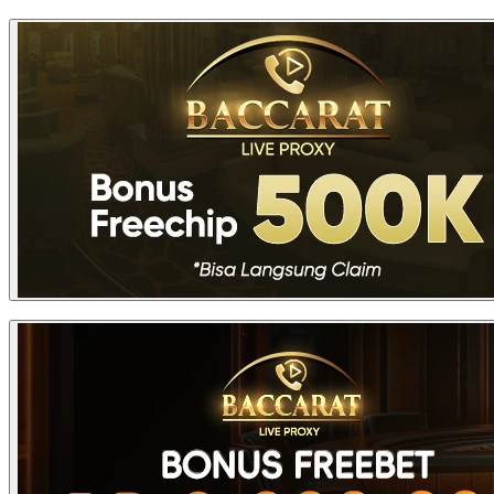
Player yang berhak mendapatkan bonus absensi adalah semua
(safety bet). Dan apabila ditemukan adanya indikasi kecurangan,
Turnover Pemenang dihitung dari Semua Game yang di
player yang totalan dalam 1 minggu dengan status KALAH
pertandingkan.
Promo ini berlaku untuk semua permainan slot.
Bonus Hunter, dan Kesamaan IP maka Kami berhak menarik bonus
Papan Peringkat Pemenang atau Leaderboard bisa dilihat di
Bonus ini tidak dapat digabungkan dengan promo
menu KOTAK BONUS lalu pilih GRAND TURNOVER
yang telah diberikan.
lainnya(Kecuali Cashback Mingguan)
KEMERDEKAAN, Turnover akan di update setiap hari di
Minimal bonus yang Kami berikan adalah sebesar Rp 10.000.
pukul 19:00 WIB
Maksimal bonus yang Kami berikan adalah sebesar Rp
Hadiah akan dibagikan pada tanggal 17 Agustus 2026.
10.000.000.
10.
Kami berhak untuk mengubah, menolak, membatalkan atau menutup
Kemenangan Akan Di Batalkan Apabila Terdapat Melakukan
Untuk mengikuti promo ini WAJIB Untuk KONFIRMASI
Taruhan 2 sisi ( Safety Bet ) Gantungan Free Spin, Kesamaan
terlebih dahulu kepada CS UNOVEGAS
semua promosi sesuai dengan ketentuan yang berlaku tanpa ada
IP, Kesalahan Data Member (Tidak Valid). Dan Apabila Di
Apabila tidak memenuhi persyaratan di atas dan ditemukan
Basic
7.000.000 : 350.000
Temukan Adanya Indikasi Kecurangan.
pemberitahuan sebelumnya.
indikasi kecurangan maka bonus dinyatakan
Kupon
= 20 Kupon
Pihak GRAND TURNOVER KEMERDEKAAN Berhak
HANGUS/BATAL.
Untuk Mengubah, Menolak, Membatalkan Atau Menutup
Segala keputusan yang diambil oleh UNOVEGAS adalah
Semua Promosi Sesuai Dengan Ketentuan Yang Berlaku
mutlak dan tidak dapat diganggu gugat.
11.
Keputusan kami untuk promo ini adalah Mutlak dan tidak dapat di
Tanpa Ada Pemberitahuan Sebelumnya.
Keputusan GRAND TURNOVER KEMERDEKAAN
Bonus
Ganggu Gugat.
Bersifat Mutlak Dan Tidak Dapat Di Ganggu Gugat.
7.000.000 :
BONUS FREE CHIPS CASINO PROXY BETTING 500K
Extra
3.500.000 = 2 Kupon
Kupon
Syarat dan ketentuan:
1. Berlaku untuk semua pemain yang main di casino proxy betting
TOTAL
22 KUPON
2. pemain wajib deposit 5.000.000 untuk claim bonus free chips 500.000 dan harus masuk
ke permainan casino proxy betting secara Bersamaan dengan bonus yang telah di berikan.