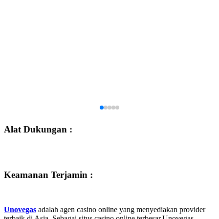
30
Bonus Free Chip 1,250,000
31
Bonus Free Chip 1,200,000
32
Bonus Free Chip 1,150,000
Alat Dukungan :
33
Bonus Free Chip 1,100,000
Keamanan Terjamin :
34
Bonus Free Chip 1,050,000
Unovegas
adalah agen casino online yang menyediakan provider
terbaik di Asia. Sebagai situs casino online terbesar,Unovegas