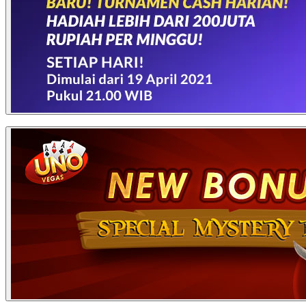
1.500.000 = 2 Kupon
Turnover/Rollingan bermain : Rp. 1.500.001 - Rp.
3.000.000 = 5 Kupon
Turnover/Rollingan bermain : Rp. 3.000.001 - Rp.
5.000.000 = 8 Kupon
> 100,000,000
10 Kupon
Turnover/Rollingan bermain : Lebih dari > Rp. 5.000.001
= 12 Kupon
Turnover/Rollingan bermain : Rp. 6.000.000 - Rp.
10.799.999 = 1 Kupon
Turnover/Rollingan bermain : Rp. 10.800.000 - Rp.
MONDAY WARMUP
Tebak Nomor 1 Bola
15.999.999 = 2 Kupon
Tebak Nomor 2 Bola
Turnover/Rollingan bermain : Rp. 16.000.000 - Rp.
Tebak Nomor 3 Bola
21.799.999 = 3 Kupon
Tebak Nomor 4 Bola
Turnover/Rollingan bermain : Rp. 21.800.000 - Rp.
Tebak Nomor 5 Bola
27.199.999 = 4 Kupon
Tebak Nomor 6 Bola
Turnover/Rollingan bermain : Lebih dari > Rp. 27.199.999 =
Tebak Nomor 7 Bola
5 Kupon
ALL IN Tuesday
*Note