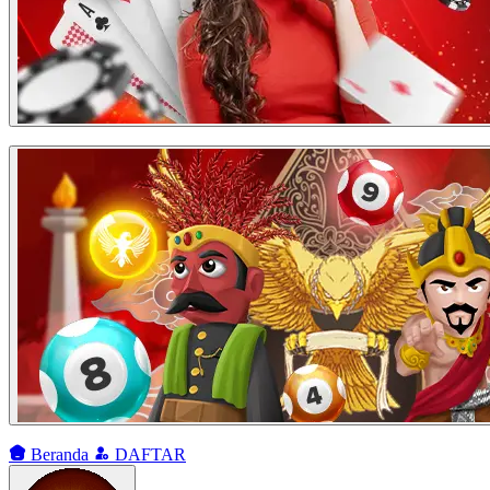
Tiket Tersebut Berlaku 1x24 Jam. ( tidak dapat di gunakan di
TUNAI!!
hari berikutnya)
Ini adalah promosi cuma-cuma dari Unovegas Tidak di
Sabtu : 1x24 Jam
4
Iphone 17 Pro Max
PUNGGUT BIAYA!! GRATIS!! Persyaratannya hanya
SUPER SATURDAY
Minggu : 1x24 Jam
cukup AKTIF bermain di Unovegas saja.
Bola Keempat
200.000
Untuk Hadiah Bonus Free Lucky Spin akan di masukan
berupa chips ke dalam Username di Unovegas anda paling
lambat 30 menit setelah anda melakukan spin dan
5
HUAWEI MATE X6
mendapatkan Hadiah Bonus Free Lucky Spin.
Persyaratan aktif wajib memiliki minimal Turnover di
Bola Kelima
100.000
Unovegas.com
Anda punya kesempatan mendapatkan Lucky spin gratis
Syarat & Ketentuan
:
SUNDAY VIP
untuk mendapatkan UANG TUNAI setiap harinya.
6
Asus ROG Flow X16
Persyaratan aktif wajib memiliki minimal Turnover di
Unovegas.
7
Lenovo LOQ AHID i7
Syarat dan Ketentuan
Syarat & Ketentuan:
8
Apple iPad Air M3
Beranda
DAFTAR