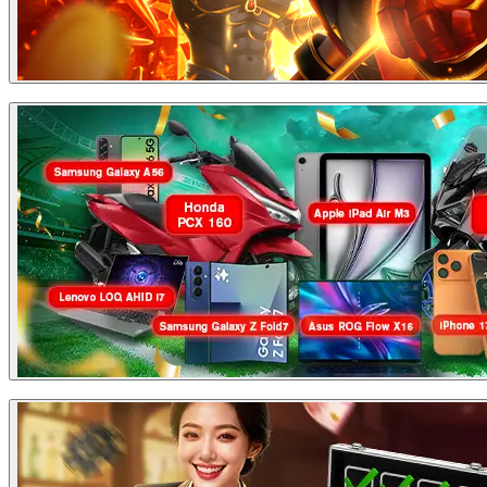
Rp
Rp
161 - 260
Rp 25.000
100
21 - 35
Rp 500.000
15
bermain.
2.500.000
7.500.000
2.
Untuk ikut serta dalam event ini member hanya perlu mengumpulkan
Rp
Rp
TOTAL
260
36 - 55
Rp 250.000
20
BONUS FREE SPIN 20X SETIAP DEPOSIT MIN 200K
42.000.000
5.000.000
Turnover untuk mendapatkan Tiket Lucky Spin.
Rp
56 - 80
Rp 200.000
25
5.000.000
3.
Merchandise akan muncul di DewaFortune atau Lucky Spin mulai
MERDEKA LUCKYDRAW FESTIVAL OF
CHAMPIONS 2026 berlaku untuk semua pemain yang telah
tanggal 9 Maret
2026
.
Rp
memenuhi syarat sebagai pemenang pada Turnamen Turnover
81 - 110
Rp 175.000
30
5.250.000
periode sebelumnya.
Pemenang akan dipilih dari pemain yang telah menjadi
4.
Event ini GRATIS tanpa di pungut biaya apapun.
pemenang pada Turnamen Turnover periode sebelumnya.
Rp
Pengundian akan dilakukan secara LIVE pada 19 Agustus
111 - 150
Rp 150.000
40
6.000.000
2026 pukul 20:00 WIB dan dapat disaksikan melalui menu
5.
Untuk Pemenang wajib mengisi form Claim yang tersedia di dalam
KOTAK BONUS, lalu pilih MERDEKA LUCKYDRAW
FESTIVAL OF CHAMPIONS 2026.
menu BONUS, Form Claim akan hilang dalam kurun waktu
3
x24
Rp
Total 260 pemain akan menajadi pemenang pada Event ini.
151 - 200
Rp 125.000
50
6.250.000
Hadiah akan dikirim secara otomatis ke akun pemenang
setelah event ini berakhir.
maksimal 1 jam setelah acara LIVE berakhir.
KAMI berhak untuk memodifikasi, mengubah,
Rp
201 - 300
Rp 100.000
100
menghentikan, atau mengakhiri promosi ini sewaktu-waktu