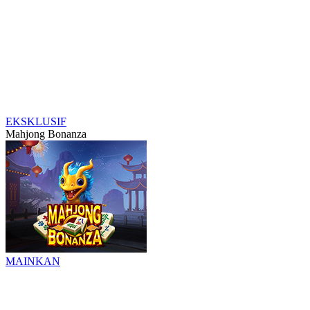
EKSKLUSIF
Mahjong Bonanza
MAINKAN