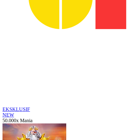
EKSKLUSIF
NEW
50.000x Mania