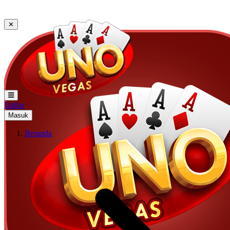
✕
Daftar
Masuk
Beranda