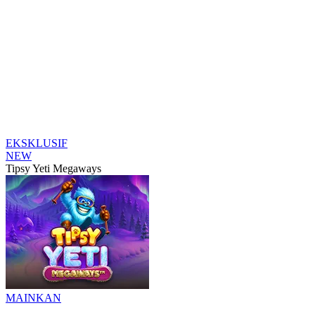
EKSKLUSIF
NEW
Tipsy Yeti Megaways
MAINKAN