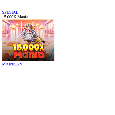
SPESIAL
15.000X Mania
MAINKAN