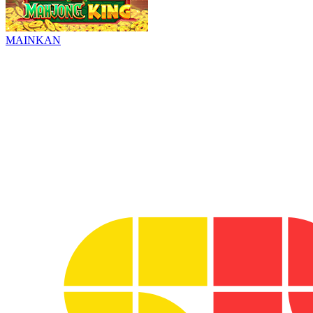
MAINKAN