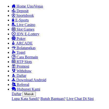
Home UnoVegas
Deposit
Sportsbook
E-Sports
Live Casino
Slot Games
IDN E-Lottery
Poker
ARCADE
Bolatangkas
Togel
Cara Bermain
RTP Slots
Promosi
Withdraw
Daftar
Download Android
Referral
Hubungi Kami
Daftar
Masuk
Lupa Kata Sandi?
Butuh Bantuan?
Live Chat Di Sini