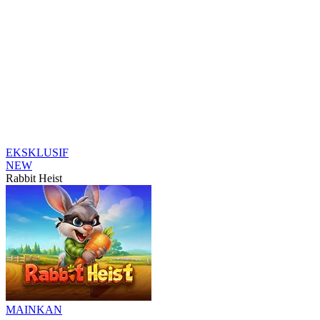
EKSKLUSIF
NEW
Rabbit Heist
MAINKAN