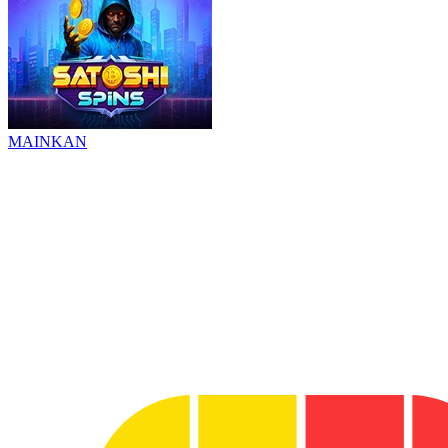
MAINKAN