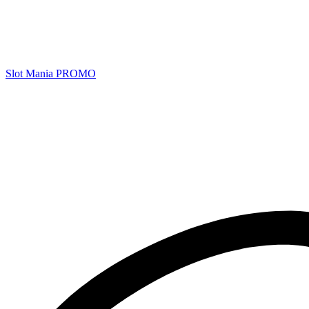
Slot Mania
PROMO