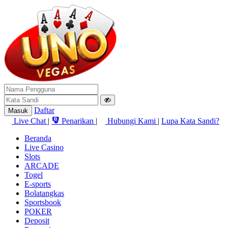
Daftar
Masuk
Live Chat
|
Penarikan
|
Hubungi Kami
|
Lupa Kata Sandi?
Beranda
Live Casino
Slots
ARCADE
Togel
E-sports
Bolatangkas
Sportsbook
POKER
Deposit