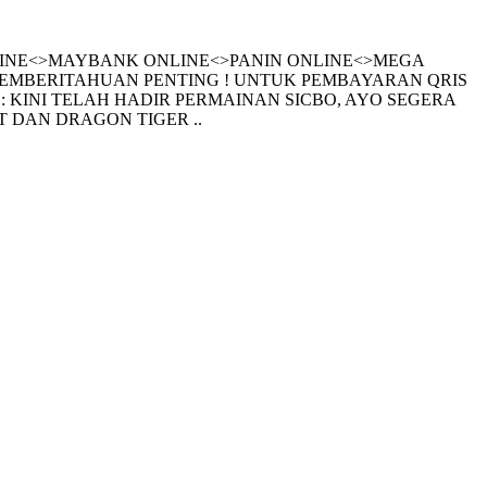
NLINE<>MAYBANK ONLINE<>PANIN ONLINE<>MEGA
EMBERITAHUAN PENTING ! UNTUK PEMBAYARAN QRIS
 : KINI TELAH HADIR PERMAINAN SICBO, AYO SEGERA
T DAN DRAGON TIGER ..